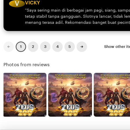
V
VICKY
“Saya sering main di berbagai jam pagi, siang, sa
tetap stabil tanpa gangguan. Slotnya lancar, tidak l
menang terasa adil. Rekomendasi banget buat pecinta
Previous
Next
2
3
4
5
Show other i
1
page
page
Photos from reviews