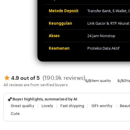
Metode Deposit
Transfer Bank, E-Wallet, 
Keunggulan
Link Gacor & RTP Akurat
Akses
24 Jam Nonstop
Keamanan
Proteksi Data Aktif
(190.9k reviews)
4.9 out of 5
5/5
5/5
Item quality
Shi
All reviews are from verified buyers
Buyer highlights, summarized by AI
Great quality
Lovely
Fast shipping
Gift-worthy
Beaut
Cute