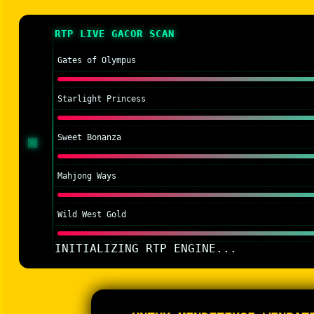
RTP LIVE GACOR SCAN
Gates of Olympus
Starlight Princess
Sweet Bonanza
▣
Mahjong Ways
Wild West Gold
INITIALIZING RTP ENGINE...