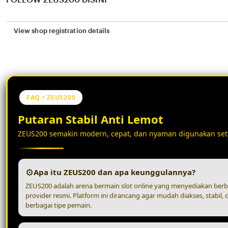
View shop registration details
FAQ • ZEUS200
Putaran Stabil Anti Lemot
ZEUS200 semakin modern, cepat, dan nyaman digunakan seti
⚙️
Apa itu ZEUS200 dan apa keunggulannya?
ZEUS200 adalah arena bermain slot online yang menyediakan berb
provider resmi. Platform ini dirancang agar mudah diakses, stabil
berbagai tipe pemain.