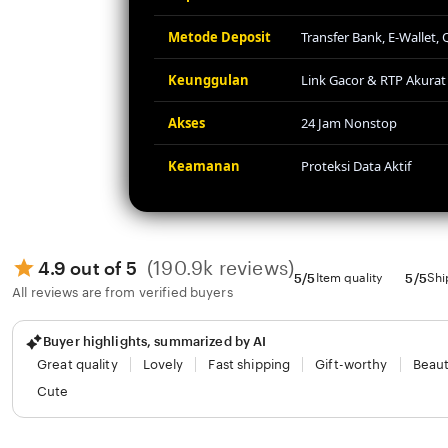
Metode Deposit
Transfer Bank, E-Wallet, 
Keunggulan
Link Gacor & RTP Akurat
Akses
24 Jam Nonstop
Keamanan
Proteksi Data Aktif
(190.9k reviews)
4.9 out of 5
5/5
5/5
Item quality
Shi
All reviews are from verified buyers
Buyer highlights, summarized by AI
Great quality
Lovely
Fast shipping
Gift-worthy
Beaut
Cute