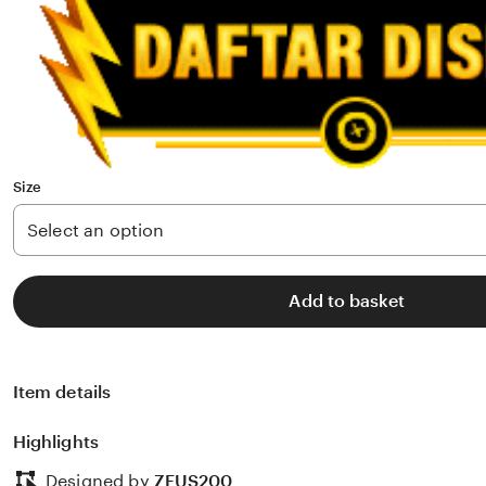
Size
Add to basket
Item details
Highlights
Designed by
ZEUS200