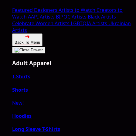
Featured Designers
Artists to Watch
Creators to
Watch
AAPI Artists
BIPOC Artists
Black Artists
Celebrate Women Artists
LGBTQIA Artists
Ukrainian
Artists
Back To Menu
Adult Apparel
T-Shirts
Shorts
New!
Hoodies
Long Sleeve T-Shirts