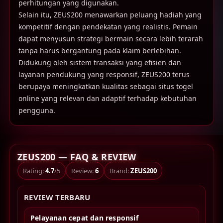
perhitungan yang digunakan.
Selain itu, ZEUS200 menawarkan peluang hadiah yang
kompetitif dengan pendekatan yang realistis. Pemain
dapat menyusun strategi bermain secara lebih terarah
tanpa harus bergantung pada klaim berlebihan.
Didukung oleh sistem transaksi yang efisien dan
layanan pendukung yang responsif, ZEUS200 terus
berupaya meningkatkan kualitas sebagai situs togel
online yang relevan dan adaptif terhadap kebutuhan
pengguna.
ZEUS200 — FAQ & REVIEW
Rating:
4.7
/5
Review:
6
Brand:
ZEUS200
REVIEW TERBARU
Pelayanan cepat dan responsif