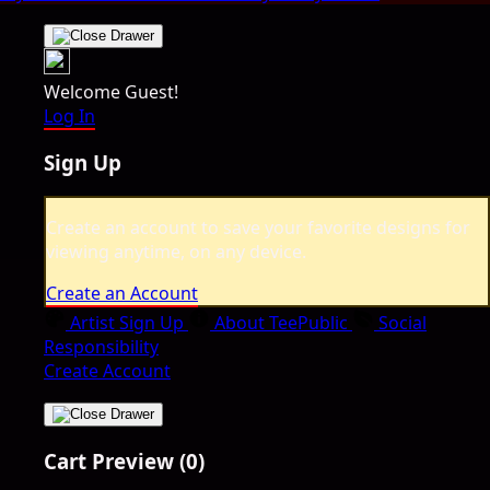
Welcome Guest!
Log In
Sign Up
Create an account to save your favorite designs for
viewing anytime, on any device.
Create an Account
Artist Sign Up
About TeePublic
Social
Responsibility
Create Account
Cart Preview (0)