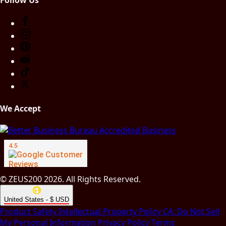
Follow Us
We Accept
© ZEUS200 2026. All Rights Reserved.
United States - $ USD
Product Safety
Intellectual Property Policy
CA: Do Not Sell
My Personal Information
Privacy Policy
Terms