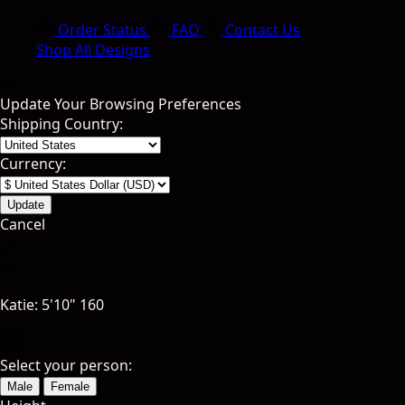
Order Status
FAQ
Contact Us
Shop All Designs
Update Your Browsing Preferences
Shipping Country:
Currency:
Cancel
Katie:
5'10"
160
Select your person:
Male
Female